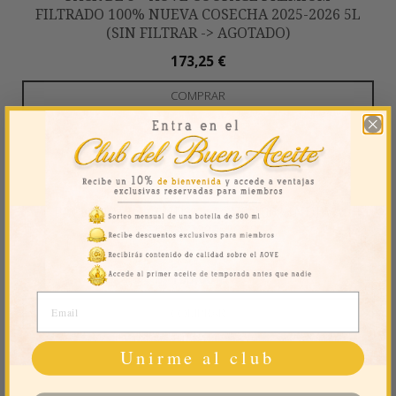
FILTRADO 100% NUEVA COSECHA 2025-2026 5L
(SIN FILTRAR -> AGOTADO)
173,25
€
COMPRAR
PACK DIARIO (3 UDS) – AOVE 100% NUEVA
COSECHA 2025-2026 5L
105,00
€
Email
COMPRAR
Unirme al club