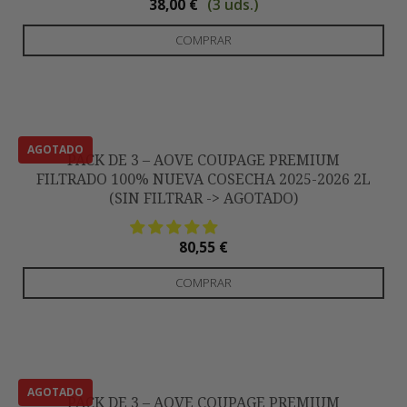
(3 uds.)
38,00
€
Est
COMPRAR
pro
tie
múl
var
Las
PACK DE 3 – AOVE COUPAGE PREMIUM
opc
FILTRADO 100% NUEVA COSECHA 2025-2026 2L
se
(SIN FILTRAR -> AGOTADO)
pu
ele
80,55
€
en
la
COMPRAR
pág
de
pro
PACK DE 3 – AOVE COUPAGE PREMIUM