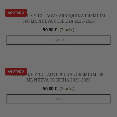
var
Las
PACKS 3, 6 Y 12 – AOVE ARBEQUINA PREMIUM
opc
500 ML NUEVA COSECHA 2025-2026
se
(3 uds.)
pu
50,80
€
ele
Est
COMPRAR
en
pro
la
tie
pág
múl
de
var
pro
Las
PACKS 3, 6 Y 12 – AOVE PICUAL PREMIUM 500
opc
ML NUEVA COSECHA 2025-2026
se
(3 uds.)
pu
50,80
€
ele
Est
COMPRAR
en
pro
la
tie
pág
múl