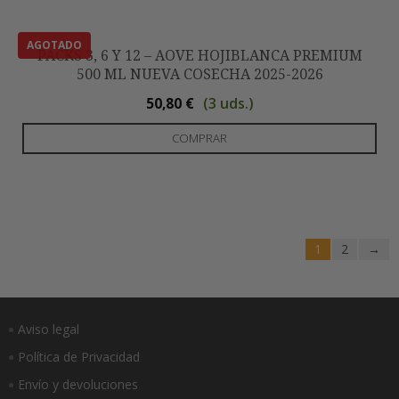
de
var
pro
Las
PACKS 3, 6 Y 12 – AOVE HOJIBLANCA PREMIUM
opc
500 ML NUEVA COSECHA 2025-2026
se
(3 uds.)
pu
50,80
€
ele
Est
COMPRAR
en
pro
la
tie
pág
múl
de
var
pro
Las
1
2
→
opc
se
pu
ele
Aviso legal
en
Política de Privacidad
la
Envío y devoluciones
pág